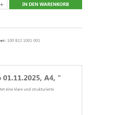
nzahl: Gib den gewünschten Wert ein oder
IN DEN WARENKORB
er:
100 822 1001 001
01.11.2025, A4, "
t eine klare und strukturierte