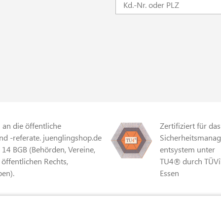
an die öffentliche
Zertifiziert für das
d -referate. juenglingshop.de
Sicherheitsmana
§ 14 BGB (Behörden, Vereine,
entsystem unter
 öffentlichen Rechts,
TU4® durch TÜVi
en).
Essen
r Mehrwertsteuer und
Zertifiziert für