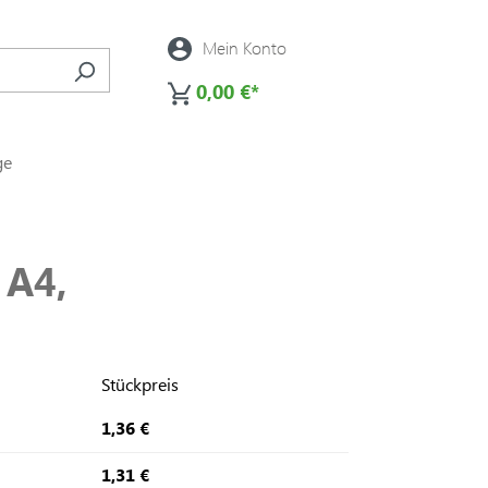
Mein Konto
0,00 €*
ge
 A4,
Stückpreis
1,36 €
1,31 €