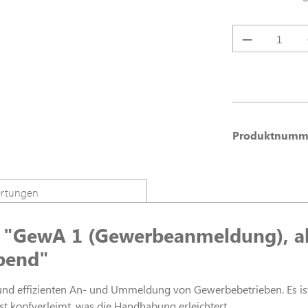
Produkt A
Produktnumm
rtungen
 "GewA 1 (Gewerbeanmeldung), ab
ibend"
und effizienten An- und Ummeldung von Gewerbebetrieben. Es i
st kopfverleimt, was die Handhabung erleichtert.