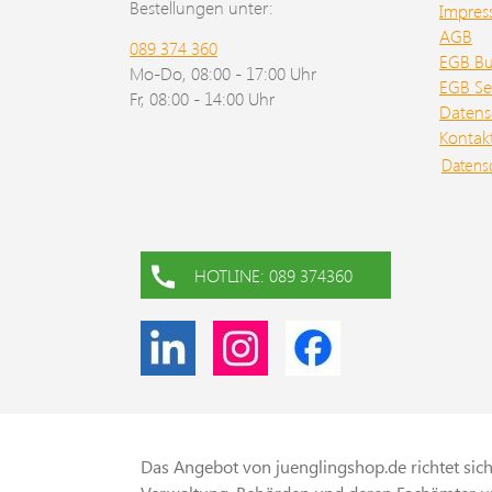
Bestellungen unter:
Impre
AGB
089 374 360
EGB B
Mo-Do, 08:00 - 17:00 Uhr
EGB Se
Fr, 08:00 - 14:00 Uhr
Datens
Kontak
Datens
HOTLINE: 089 374360
Das Angebot von juenglingshop.de richtet sich 