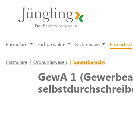
springen
Zur Hauptnavigation springen
Formulare
Fachprodukte
Fachmedien
Büroartikel
Formulare
|
Ordnungswesen
|
Gewerberecht
GewA 1 (Gewerbean
selbstdurchschrei