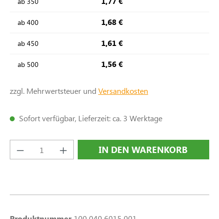
1,77 €
ab
350
1,68 €
ab
400
1,61 €
ab
450
1,56 €
ab
500
zzgl. Mehrwertsteuer und
Versandkosten
Sofort verfügbar, Lieferzeit: ca. 3 Werktage
Produkt Anzahl: Gib den gewünschten Wert e
IN DEN WARENKORB
Produktnummer
100 040 6015 001