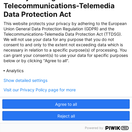
Zertifiziert für das Sicherheitsmanagem
Telecommunications-Telemedia
entsystem unter TU4® durch TÜViT Essen
Data Protection Act
This website protects your privacy by adhering to the European
Union General Data Protection Regulation (GDPR) and the
Zertifiziert für das QM-System nach DIN EN
Telecommunications-Telemedia Data Protection Act (TTDSG).
ISO 9001: 2015, Reg.-Nr. 44 100 091350
We will not use your data for any purpose that you do not
durch TÜV NORD CERT
consent to and only to the extent not exceeding data which is
necessary in relation to a specific purpose(s) of processing. You
can grant your consent(s) to use your data for specific purposes
below or by clicking "Agree to all".
Zertifiziert für Sicherheits- und
Qualitätssicherungs maßnahmen in
Analytics
Übereinstimmung § 11 FZV durch das KBA
Show detailed settings
Visit our Privacy Policy page for more
Zertifiziert als qualifiziertes Unternehmen für
öffentliche Aufträge durch das ABZ Bayern
Agree to all
im Auftrag der IHK und Handwerks-
kammern in Bayern
Reject all
Powered by