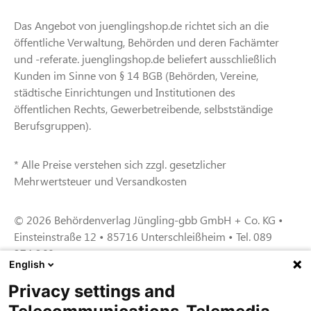
Das Angebot von juenglingshop.de richtet sich an die
öffentliche Verwaltung, Behörden und deren Fachämter
und -referate. juenglingshop.de beliefert ausschließlich
Kunden im Sinne von § 14 BGB (Behörden, Vereine,
städtische Einrichtungen und Institutionen des
öffentlichen Rechts, Gewerbetreibende, selbstständige
Berufsgruppen).
* Alle Preise verstehen sich zzgl. gesetzlicher
Mehrwertsteuer und Versandkosten
© 2026 Behördenverlag Jüngling-gbb GmbH + Co. KG •
Einsteinstraße 12 • 85716 Unterschleißheim • Tel. 089
374 360
English
Privacy settings and
Zertifiziert für das Sicherheitsmanagem