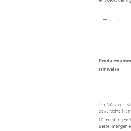
Produkt A
Produktnumm
Hinweise:
Der Stückpreis is
gewünschte Meng
Für nicht frei ve
Bestellmengen erh