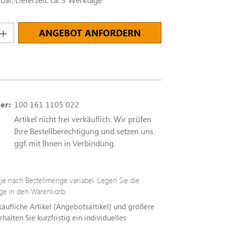
nzahl: Gib den gewünschten Wert ein oder
ANGEBOT ANFORDERN
er:
100 161 1105 022
Artikel nicht frei verkäuflich. Wir prüfen
Ihre Bestellberechtigung und setzen uns
ggf. mit Ihnen in Verbindung.
t je nach Bestellmenge variabel. Legen Sie die
e in den Warenkorb.
rkäufliche Artikel (Angebotsartikel) und größere
alten Sie kurzfristig ein individuelles