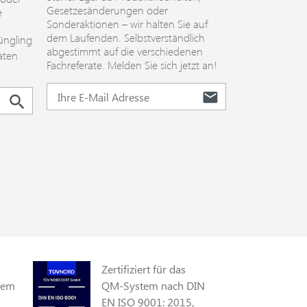
Gesetzesänderungen oder
e
Sonderaktionen – wir halten Sie auf
dem Laufenden. Selbstverständlich
üngling
abgestimmt auf die verschiedenen
aten
Fachreferate. Melden Sie sich jetzt an!
Zertifiziert für das
gem
QM-System nach DIN
EN ISO 9001: 2015,