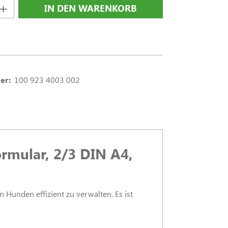
nzahl: Gib den gewünschten Wert ein oder
IN DEN WARENKORB
er:
100 923 4003 002
mular, 2/3 DIN A4,
unden effizient zu verwalten. Es ist