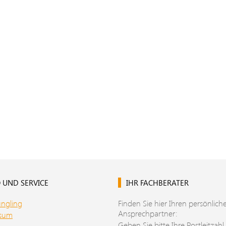
 UND SERVICE
IHR FACHBERATER
üngling
Finden Sie hier Ihren persönlich
Ansprechpartner:
ssum
Geben Sie bitte Ihre Postleitzahl