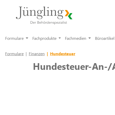
springen
Zur Hauptnavigation springen
Formulare
Fachprodukte
Fachmedien
Büroartikel
Formulare
|
Finanzen
|
Hundesteuer
Hundesteuer-An-/A