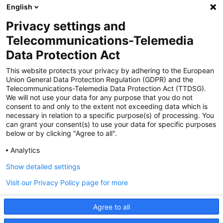
English
Privacy settings and
Zertifiziert für das Sicherheitsmanagem
Telecommunications-Telemedia
entsystem unter TU4® durch TÜViT Essen
Data Protection Act
This website protects your privacy by adhering to the European
Union General Data Protection Regulation (GDPR) and the
Zertifiziert für das QM-System nach DIN EN
Telecommunications-Telemedia Data Protection Act (TTDSG).
ISO 9001: 2015, Reg.-Nr. 44 100 091350
We will not use your data for any purpose that you do not
durch TÜV NORD CERT
consent to and only to the extent not exceeding data which is
necessary in relation to a specific purpose(s) of processing. You
can grant your consent(s) to use your data for specific purposes
below or by clicking "Agree to all".
Zertifiziert für Sicherheits- und
Qualitätssicherungs maßnahmen in
Analytics
Übereinstimmung § 11 FZV durch das KBA
Show detailed settings
Visit our Privacy Policy page for more
Zertifiziert als qualifiziertes Unternehmen für
öffentliche Aufträge durch das ABZ Bayern
Agree to all
im Auftrag der IHK und Handwerks-
kammern in Bayern