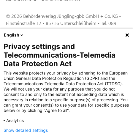
© 2026 Behördenverlag Jüngling-gbb GmbH + Co. KG •
Einsteinstraße 12 • 85716 Unterschleißheim • Tel. 089
374 360
English
Privacy settings and
Zertifiziert für das Sicherheitsmanagem
Telecommunications-Telemedia
entsystem unter TU4® durch TÜViT Essen
Data Protection Act
This website protects your privacy by adhering to the European
Union General Data Protection Regulation (GDPR) and the
Zertifiziert für das QM-System nach DIN EN
Telecommunications-Telemedia Data Protection Act (TTDSG).
ISO 9001: 2015, Reg.-Nr. 44 100 091350
We will not use your data for any purpose that you do not
durch TÜV NORD CERT
consent to and only to the extent not exceeding data which is
necessary in relation to a specific purpose(s) of processing. You
can grant your consent(s) to use your data for specific purposes
below or by clicking "Agree to all".
Zertifiziert für Sicherheits- und
Qualitätssicherungs maßnahmen in
Analytics
Übereinstimmung § 11 FZV durch das KBA
Show detailed settings