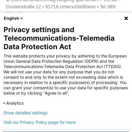
Einsteinstraße 12 • 85716 Unterschleißheim • Tel. 089
374 360
English
Privacy settings and
Zertifiziert für das Sicherheitsmanagem
Telecommunications-Telemedia
entsystem unter TU4® durch TÜViT Essen
Data Protection Act
This website protects your privacy by adhering to the European
Union General Data Protection Regulation (GDPR) and the
Zertifiziert für das QM-System nach DIN EN
Telecommunications-Telemedia Data Protection Act (TTDSG).
ISO 9001: 2015, Reg.-Nr. 44 100 091350
We will not use your data for any purpose that you do not
durch TÜV NORD CERT
consent to and only to the extent not exceeding data which is
necessary in relation to a specific purpose(s) of processing. You
can grant your consent(s) to use your data for specific purposes
below or by clicking "Agree to all".
Zertifiziert für Sicherheits- und
Qualitätssicherungs maßnahmen in
Analytics
Übereinstimmung § 11 FZV durch das KBA
Show detailed settings
Visit our Privacy Policy page for more
Zertifiziert als qualifiziertes Unternehmen für
öffentliche Aufträge durch das ABZ Bayern