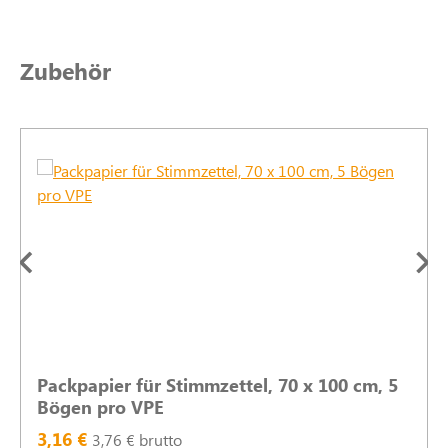
Produktgalerie überspringen
Zubehör
Packpapier für Stimmzettel, 70 x 100 cm, 5
Bögen pro VPE
3,16 €
3,76 € brutto