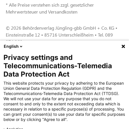
* Alle Preise verstehen sich zzgl. gesetzlicher
Mehrwertsteuer und Versandkosten
© 2026 Behördenverlag Jüngling-gbb GmbH + Co. KG •
Einsteinstraße 12 • 85716 Unterschleißheim • Tel. 089
374 360
English
Privacy settings and
Zertifiziert für das Sicherheitsmanagem
Telecommunications-Telemedia
entsystem unter TU4® durch TÜViT Essen
Data Protection Act
This website protects your privacy by adhering to the European
Union General Data Protection Regulation (GDPR) and the
Zertifiziert für das QM-System nach DIN EN
Telecommunications-Telemedia Data Protection Act (TTDSG).
ISO 9001: 2015, Reg.-Nr. 44 100 091350
We will not use your data for any purpose that you do not
durch TÜV NORD CERT
consent to and only to the extent not exceeding data which is
necessary in relation to a specific purpose(s) of processing. You
can grant your consent(s) to use your data for specific purposes
below or by clicking "Agree to all".
Zertifiziert für Sicherheits- und
Qualitätssicherungs maßnahmen in