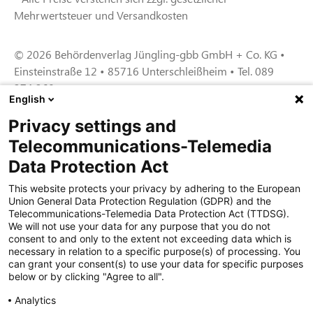
Mehrwertsteuer und Versandkosten
© 2026 Behördenverlag Jüngling-gbb GmbH + Co. KG •
Einsteinstraße 12 • 85716 Unterschleißheim • Tel. 089
374 360
English
Privacy settings and
Zertifiziert für das Sicherheitsmanagem
Telecommunications-Telemedia
entsystem unter TU4® durch TÜViT Essen
Data Protection Act
This website protects your privacy by adhering to the European
Union General Data Protection Regulation (GDPR) and the
Zertifiziert für das QM-System nach DIN EN
Telecommunications-Telemedia Data Protection Act (TTDSG).
ISO 9001: 2015, Reg.-Nr. 44 100 091350
We will not use your data for any purpose that you do not
durch TÜV NORD CERT
consent to and only to the extent not exceeding data which is
necessary in relation to a specific purpose(s) of processing. You
can grant your consent(s) to use your data for specific purposes
below or by clicking "Agree to all".
Zertifiziert für Sicherheits- und
Qualitätssicherungs maßnahmen in
Analytics
Übereinstimmung § 11 FZV durch das KBA