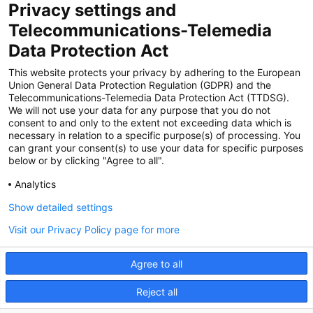
Privacy settings and
Zertifiziert für das Sicherheitsmanagem
Telecommunications-Telemedia
entsystem unter TU4® durch TÜViT Essen
Data Protection Act
This website protects your privacy by adhering to the European
Union General Data Protection Regulation (GDPR) and the
Zertifiziert für das QM-System nach DIN EN
Telecommunications-Telemedia Data Protection Act (TTDSG).
ISO 9001: 2015, Reg.-Nr. 44 100 091350
We will not use your data for any purpose that you do not
durch TÜV NORD CERT
consent to and only to the extent not exceeding data which is
necessary in relation to a specific purpose(s) of processing. You
can grant your consent(s) to use your data for specific purposes
below or by clicking "Agree to all".
Zertifiziert für Sicherheits- und
Qualitätssicherungs maßnahmen in
Analytics
Übereinstimmung § 11 FZV durch das KBA
Show detailed settings
Visit our Privacy Policy page for more
Zertifiziert als qualifiziertes Unternehmen für
öffentliche Aufträge durch das ABZ Bayern
Agree to all
im Auftrag der IHK und Handwerks-
kammern in Bayern
Reject all