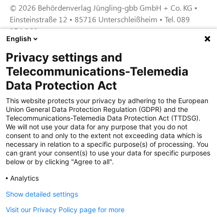
© 2026 Behördenverlag Jüngling-gbb GmbH + Co. KG •
Einsteinstraße 12 • 85716 Unterschleißheim • Tel. 089
374 360
English
Privacy settings and
Zertifiziert für das Sicherheitsmanagem
Telecommunications-Telemedia
entsystem unter TU4® durch TÜViT Essen
Data Protection Act
This website protects your privacy by adhering to the European
Union General Data Protection Regulation (GDPR) and the
Zertifiziert für das QM-System nach DIN EN
Telecommunications-Telemedia Data Protection Act (TTDSG).
ISO 9001: 2015, Reg.-Nr. 44 100 091350
We will not use your data for any purpose that you do not
durch TÜV NORD CERT
consent to and only to the extent not exceeding data which is
necessary in relation to a specific purpose(s) of processing. You
can grant your consent(s) to use your data for specific purposes
below or by clicking "Agree to all".
Zertifiziert für Sicherheits- und
Qualitätssicherungs maßnahmen in
Analytics
Übereinstimmung § 11 FZV durch das KBA
Show detailed settings
Visit our Privacy Policy page for more
Zertifiziert als qualifiziertes Unternehmen für