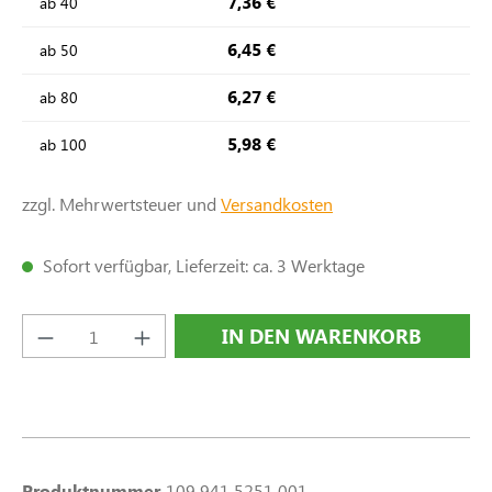
7,36 €
ab
40
6,45 €
ab
50
6,27 €
ab
80
5,98 €
ab
100
zzgl. Mehrwertsteuer und
Versandkosten
Sofort verfügbar, Lieferzeit: ca. 3 Werktage
Produkt Anzahl: Gib den gewünschten Wert e
IN DEN WARENKORB
Produktnummer
109 941 5251 001