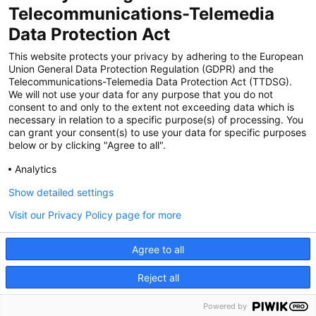
Zertifiziert für das Sicherheitsmanagem
Telecommunications-Telemedia
entsystem unter TU4® durch TÜViT Essen
Data Protection Act
This website protects your privacy by adhering to the European
Union General Data Protection Regulation (GDPR) and the
Zertifiziert für das QM-System nach DIN EN
Telecommunications-Telemedia Data Protection Act (TTDSG).
ISO 9001: 2015, Reg.-Nr. 44 100 091350
We will not use your data for any purpose that you do not
durch TÜV NORD CERT
consent to and only to the extent not exceeding data which is
necessary in relation to a specific purpose(s) of processing. You
can grant your consent(s) to use your data for specific purposes
below or by clicking "Agree to all".
Zertifiziert für Sicherheits- und
Qualitätssicherungs maßnahmen in
Analytics
Übereinstimmung § 11 FZV durch das KBA
Show detailed settings
Visit our Privacy Policy page for more
Zertifiziert als qualifiziertes Unternehmen für
öffentliche Aufträge durch das ABZ Bayern
Agree to all
im Auftrag der IHK und Handwerks-
kammern in Bayern
Reject all
Powered by