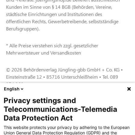
Kunden im Sinne von § 14 BGB (Behörden, Vereine,
städtische Einrichtungen und Institutionen des
öffentlichen Rechts, Gewerbetreibende, selbstständige
Berufsgruppen).
* Alle Preise verstehen sich zzgl. gesetzlicher
Mehrwertsteuer und Versandkosten
© 2026 Behördenverlag Jüngling-gbb GmbH + Co. KG •
Einsteinstraße 12 • 85716 Unterschleißheim • Tel. 089
374 360
English
Privacy settings and
Zertifiziert für das Sicherheitsmanagem
Telecommunications-Telemedia
entsystem unter TU4® durch TÜViT Essen
Data Protection Act
This website protects your privacy by adhering to the European
Union General Data Protection Regulation (GDPR) and the
Zertifiziert für das QM-System nach DIN EN