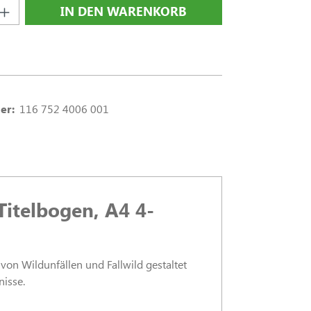
nzahl: Gib den gewünschten Wert ein oder
IN DEN WARENKORB
er:
116 752 4006 001
Titelbogen, A4 4-
 von Wildunfällen und Fallwild gestaltet
nisse.