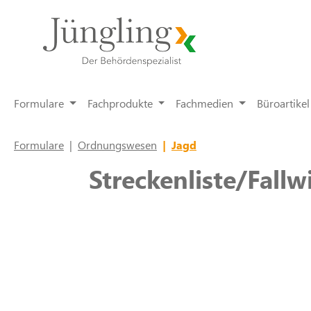
springen
Zur Hauptnavigation springen
Formulare
Fachprodukte
Fachmedien
Büroartikel
Formulare
|
Ordnungswesen
|
Jagd
Streckenliste/Fallw