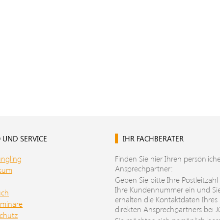
 UND SERVICE
IHR FACHBERATER
üngling
Finden Sie hier Ihren persönlich
Ansprechpartner:
ssum
Geben Sie bitte Ihre Postleitzahl
Ihre Kundennummer ein und Si
uch
erhalten die Kontaktdaten Ihres
minare
direkten Ansprechpartners bei J
chutz