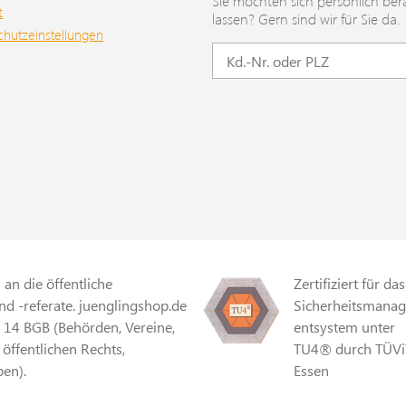
Sie möchten sich persönlich ber
t
lassen? Gern sind wir für Sie da.
chutzeinstellungen
an die öffentliche
Zertifiziert für das
d -referate. juenglingshop.de
Sicherheitsmana
§ 14 BGB (Behörden, Vereine,
entsystem unter
 öffentlichen Rechts,
TU4® durch TÜVi
en).
Essen