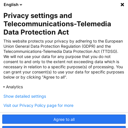
English
Privacy settings and
Zertifiziert für das Sicherheitsmanagem
Telecommunications-Telemedia
entsystem unter TU4® durch TÜViT Essen
Data Protection Act
This website protects your privacy by adhering to the European
Union General Data Protection Regulation (GDPR) and the
Zertifiziert für das QM-System nach DIN EN
Telecommunications-Telemedia Data Protection Act (TTDSG).
ISO 9001: 2015, Reg.-Nr. 44 100 091350
We will not use your data for any purpose that you do not
durch TÜV NORD CERT
consent to and only to the extent not exceeding data which is
necessary in relation to a specific purpose(s) of processing. You
can grant your consent(s) to use your data for specific purposes
below or by clicking "Agree to all".
Zertifiziert für Sicherheits- und
Qualitätssicherungs maßnahmen in
Analytics
Übereinstimmung § 11 FZV durch das KBA
Show detailed settings
Visit our Privacy Policy page for more
Zertifiziert als qualifiziertes Unternehmen für
öffentliche Aufträge durch das ABZ Bayern
Agree to all
im Auftrag der IHK und Handwerks-
kammern in Bayern