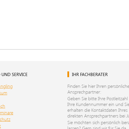
 UND SERVICE
IHR FACHBERATER
üngling
Finden Sie hier Ihren persönlich
Ansprechpartner:
ssum
Geben Sie bitte Ihre Postleitzahl
Ihre Kundennummer ein und Si
uch
erhalten die Kontaktdaten Ihres
minare
direkten Ansprechpartners bei J
chutz
Sie möchten sich persönlich ber
t
lassen? Gern sind wir für Sie da.