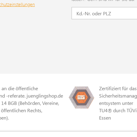
chutzeinstellungen
an die öffentliche
Zertifiziert für das
d -referate. juenglingshop.de
Sicherheitsmana
§ 14 BGB (Behörden, Vereine,
entsystem unter
 öffentlichen Rechts,
TU4® durch TÜVi
en).
Essen
r Mehrwertsteuer und