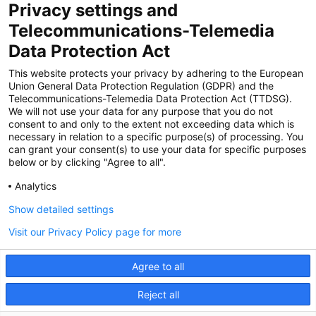
Privacy settings and
Zertifiziert für das Sicherheitsmanagem
Telecommunications-Telemedia
entsystem unter TU4® durch TÜViT Essen
Data Protection Act
This website protects your privacy by adhering to the European
Union General Data Protection Regulation (GDPR) and the
Zertifiziert für das QM-System nach DIN EN
Telecommunications-Telemedia Data Protection Act (TTDSG).
ISO 9001: 2015, Reg.-Nr. 44 100 091350
We will not use your data for any purpose that you do not
durch TÜV NORD CERT
consent to and only to the extent not exceeding data which is
necessary in relation to a specific purpose(s) of processing. You
can grant your consent(s) to use your data for specific purposes
below or by clicking "Agree to all".
Zertifiziert für Sicherheits- und
Qualitätssicherungs maßnahmen in
Analytics
Übereinstimmung § 11 FZV durch das KBA
Show detailed settings
Visit our Privacy Policy page for more
Zertifiziert als qualifiziertes Unternehmen für
öffentliche Aufträge durch das ABZ Bayern
Agree to all
im Auftrag der IHK und Handwerks-
kammern in Bayern
Reject all