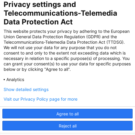
Privacy settings and
Zertifiziert für das Sicherheitsmanagem
Telecommunications-Telemedia
entsystem unter TU4® durch TÜViT Essen
Data Protection Act
This website protects your privacy by adhering to the European
Union General Data Protection Regulation (GDPR) and the
Zertifiziert für das QM-System nach DIN EN
Telecommunications-Telemedia Data Protection Act (TTDSG).
ISO 9001: 2015, Reg.-Nr. 44 100 091350
We will not use your data for any purpose that you do not
durch TÜV NORD CERT
consent to and only to the extent not exceeding data which is
necessary in relation to a specific purpose(s) of processing. You
can grant your consent(s) to use your data for specific purposes
below or by clicking "Agree to all".
Zertifiziert für Sicherheits- und
Qualitätssicherungs maßnahmen in
Analytics
Übereinstimmung § 11 FZV durch das KBA
Show detailed settings
Visit our Privacy Policy page for more
Zertifiziert als qualifiziertes Unternehmen für
öffentliche Aufträge durch das ABZ Bayern
Agree to all
im Auftrag der IHK und Handwerks-
kammern in Bayern
Reject all