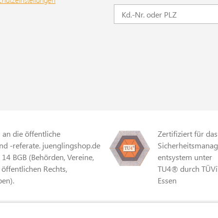
chutzeinstellungen
an die öffentliche
Zertifiziert für das
d -referate. juenglingshop.de
Sicherheitsmana
§ 14 BGB (Behörden, Vereine,
entsystem unter
 öffentlichen Rechts,
TU4® durch TÜVi
en).
Essen
r Mehrwertsteuer und