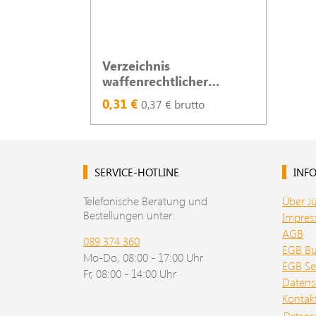
Verzeichnis
waffenrechtlicher
Erlaubnisse -
0,31 €
0,37 € brutto
Einlagebogen, A4, 4-
seitig
SERVICE-HOTLINE
INFO
Telefonische Beratung und
Über J
Bestellungen unter:
Impre
AGB
089 374 360
EGB B
Mo-Do, 08:00 - 17:00 Uhr
EGB Se
Fr, 08:00 - 14:00 Uhr
Datens
Kontak