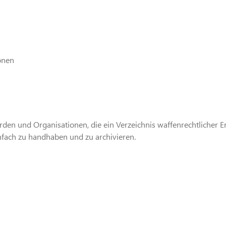
onen
hörden und Organisationen, die ein Verzeichnis waffenrechtlicher 
infach zu handhaben und zu archivieren.