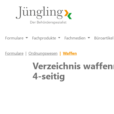
springen
Zur Hauptnavigation springen
Formulare
Fachprodukte
Fachmedien
Büroartikel
Formulare
|
Ordnungswesen
|
Waffen
Verzeichnis waffenr
4-seitig