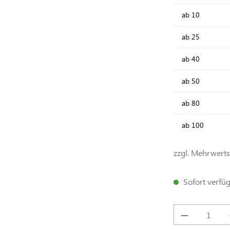
ab
10
ab
25
ab
40
ab
50
ab
80
ab
100
zzgl. Mehrwert
Sofort verfügb
Produkt A