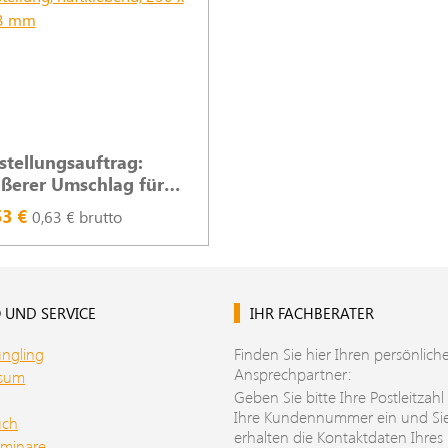
stellungsauftrag:
ßerer Umschlag für
rmliche Zustellung,
53 €
0,63 € brutto
ftklebend, 250 x 353
m
 UND SERVICE
IHR FACHBERATER
üngling
Finden Sie hier Ihren persönlich
Ansprechpartner:
ssum
Geben Sie bitte Ihre Postleitzahl
Ihre Kundennummer ein und Si
uch
erhalten die Kontaktdaten Ihres
minare