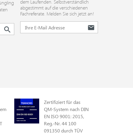
dem Laufenden. Selbstverständlich
üngling
abgestimmt auf die verschiedenen
aten
Fachreferate. Melden Sie sich jetzt an!
Zertifiziert für das
gem
QM-System nach DIN
EN ISO 9001: 2015,
T
Reg.-Nr. 44 100
091350 durch TÜV