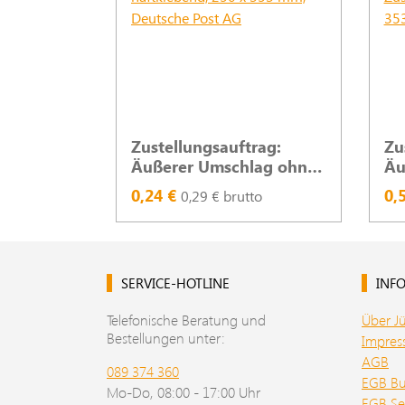
Zustellungsauftrag:
Zu
Äußerer Umschlag ohne
Äu
Fenster, haftklebend, 250
fö
0,24 €
0,
0,29 € brutto
x 353 mm, Deutsche Post
ha
AG
m
SERVICE-HOTLINE
INFO
Telefonische Beratung und
Über J
Bestellungen unter:
Impre
AGB
089 374 360
EGB B
Mo-Do, 08:00 - 17:00 Uhr
EGB Se