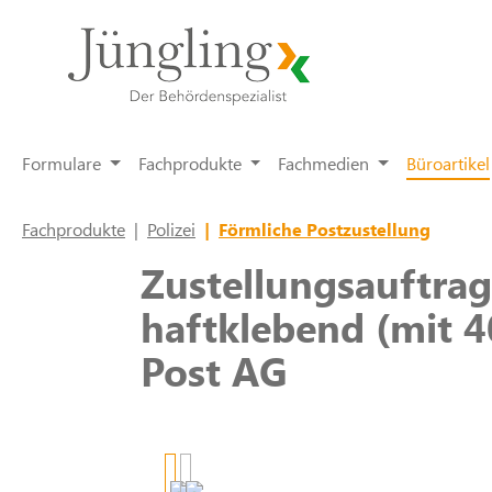
springen
Zur Hauptnavigation springen
Formulare
Fachprodukte
Fachmedien
Büroartikel
Fachprodukte
|
Polizei
|
Förmliche Postzustellung
Zustellungsauftrag
haftklebend (mit 
Post AG