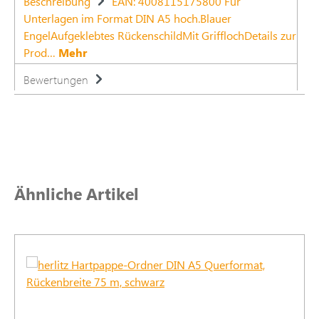
Beschreibung
EAN: 4008115175800 Für
Unterlagen im Format DIN A5 hoch.Blauer
EngelAufgeklebtes RückenschildMit GrifflochDetails zur
Prod…
Mehr
Bewertungen
Produktgalerie überspringen
Ähnliche Artikel