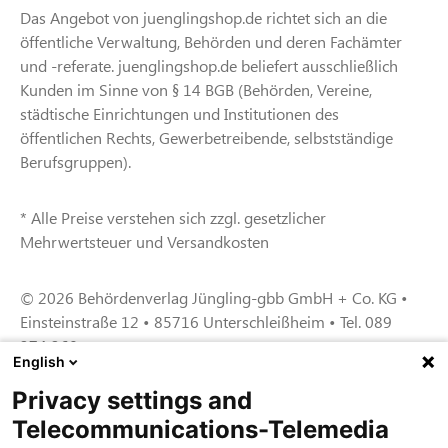
Das Angebot von juenglingshop.de richtet sich an die
öffentliche Verwaltung, Behörden und deren Fachämter
und -referate. juenglingshop.de beliefert ausschließlich
Kunden im Sinne von § 14 BGB (Behörden, Vereine,
städtische Einrichtungen und Institutionen des
öffentlichen Rechts, Gewerbetreibende, selbstständige
Berufsgruppen).
* Alle Preise verstehen sich zzgl. gesetzlicher
Mehrwertsteuer und Versandkosten
© 2026 Behördenverlag Jüngling-gbb GmbH + Co. KG •
Einsteinstraße 12 • 85716 Unterschleißheim • Tel. 089
374 360
English
Privacy settings and
Zertifiziert für das Sicherheitsmanagem
Telecommunications-Telemedia
entsystem unter TU4® durch TÜViT Essen