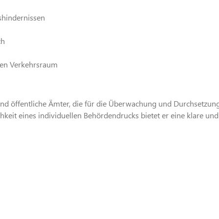
shindernissen
ch
chen Verkehrsraum
 und öffentliche Ämter, die für die Überwachung und Durchsetzun
chkeit eines individuellen Behördendrucks bietet er eine klare u