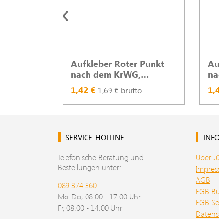
Aufkleber Roter Punkt
Au
nach dem KrWG,
na
leuchtrot, A5, 2-seitig
le
1,42 €
1,
1,69 € brutto
SERVICE-HOTLINE
INFO
Telefonische Beratung und
Über J
Bestellungen unter:
Impre
AGB
089 374 360
EGB B
Mo-Do, 08:00 - 17:00 Uhr
EGB Se
Fr, 08:00 - 14:00 Uhr
Datens