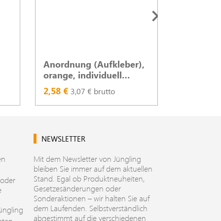
Anordnung (Aufkleber),
Aufklebe
orange, individuell
DIN A5, 2
bedruckbar, DIN A5
2,58 €
2,58 €
3,07 € brutto
3,0
NEWSLETTER
en
Mit dem Newsletter von Jüngling
bleiben Sie immer auf dem aktuellen
Stand. Egal ob Produktneuheiten,
 oder
Gesetzesänderungen oder
e
Sonderaktionen – wir halten Sie auf
dem Laufenden. Selbstverständlich
üngling
abgestimmt auf die verschiedenen
aten