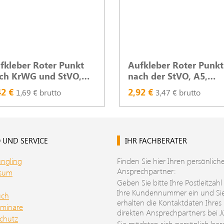
fkleber Roter Punkt
Aufkleber Roter Punkt
ch KrWG und StVO,
nach der StVO, A5,
uchtrot, A5
leuchtrot, 2seitig
42 €
2,92 €
1,69 € brutto
3,47 € brutto
 UND SERVICE
IHR FACHBERATER
üngling
Finden Sie hier Ihren persönlich
Ansprechpartner:
ssum
Geben Sie bitte Ihre Postleitzahl
Ihre Kundennummer ein und Si
uch
erhalten die Kontaktdaten Ihres
minare
direkten Ansprechpartners bei J
chutz
Sie möchten sich persönlich ber