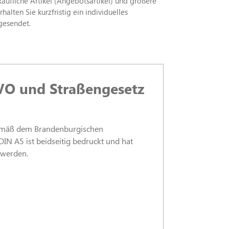
rkäufliche Artikel (Angebotsartikel) und größere
alten Sie kurzfristig ein individuelles
gesendet.
VO und Straßengesetz
 gemäß dem Brandenburgischen
N A5 ist beidseitig bedruckt und hat
 werden.