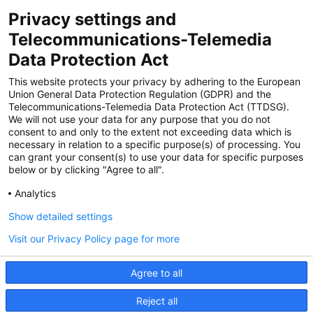
Privacy settings and
Zertifiziert für das Sicherheitsmanagem
Telecommunications-Telemedia
entsystem unter TU4® durch TÜViT Essen
Data Protection Act
This website protects your privacy by adhering to the European
Union General Data Protection Regulation (GDPR) and the
Zertifiziert für das QM-System nach DIN EN
Telecommunications-Telemedia Data Protection Act (TTDSG).
ISO 9001: 2015, Reg.-Nr. 44 100 091350
We will not use your data for any purpose that you do not
durch TÜV NORD CERT
consent to and only to the extent not exceeding data which is
necessary in relation to a specific purpose(s) of processing. You
can grant your consent(s) to use your data for specific purposes
below or by clicking "Agree to all".
Zertifiziert für Sicherheits- und
Qualitätssicherungs maßnahmen in
Analytics
Übereinstimmung § 11 FZV durch das KBA
Show detailed settings
Visit our Privacy Policy page for more
Zertifiziert als qualifiziertes Unternehmen für
öffentliche Aufträge durch das ABZ Bayern
Agree to all
im Auftrag der IHK und Handwerks-
kammern in Bayern
Reject all