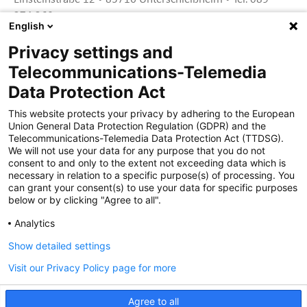
374 360
English
Privacy settings and
Zertifiziert für das Sicherheitsmanagem
Telecommunications-Telemedia
entsystem unter TU4® durch TÜViT Essen
Data Protection Act
This website protects your privacy by adhering to the European
Union General Data Protection Regulation (GDPR) and the
Zertifiziert für das QM-System nach DIN EN
Telecommunications-Telemedia Data Protection Act (TTDSG).
ISO 9001: 2015, Reg.-Nr. 44 100 091350
We will not use your data for any purpose that you do not
durch TÜV NORD CERT
consent to and only to the extent not exceeding data which is
necessary in relation to a specific purpose(s) of processing. You
can grant your consent(s) to use your data for specific purposes
below or by clicking "Agree to all".
Zertifiziert für Sicherheits- und
Qualitätssicherungs maßnahmen in
Analytics
Übereinstimmung § 11 FZV durch das KBA
Show detailed settings
Visit our Privacy Policy page for more
Zertifiziert als qualifiziertes Unternehmen für
öffentliche Aufträge durch das ABZ Bayern
Agree to all
im Auftrag der IHK und Handwerks-