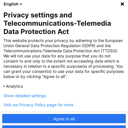
English
Privacy settings and
Zertifiziert für das Sicherheitsmanagem
Telecommunications-Telemedia
entsystem unter TU4® durch TÜViT Essen
Data Protection Act
This website protects your privacy by adhering to the European
Union General Data Protection Regulation (GDPR) and the
Zertifiziert für das QM-System nach DIN EN
Telecommunications-Telemedia Data Protection Act (TTDSG).
ISO 9001: 2015, Reg.-Nr. 44 100 091350
We will not use your data for any purpose that you do not
durch TÜV NORD CERT
consent to and only to the extent not exceeding data which is
necessary in relation to a specific purpose(s) of processing. You
can grant your consent(s) to use your data for specific purposes
below or by clicking "Agree to all".
Zertifiziert für Sicherheits- und
Qualitätssicherungs maßnahmen in
Analytics
Übereinstimmung § 11 FZV durch das KBA
Show detailed settings
Visit our Privacy Policy page for more
Zertifiziert als qualifiziertes Unternehmen für
öffentliche Aufträge durch das ABZ Bayern
Agree to all
im Auftrag der IHK und Handwerks-
kammern in Bayern