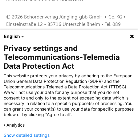
© 2026 Behördenverlag Jüngling-gbb GmbH + Co. KG •
Einsteinstraße 12 • 85716 Unterschleißheim • Tel. 089
374 360
English
Privacy settings and
Zertifiziert für das Sicherheitsmanagem
Telecommunications-Telemedia
entsystem unter TU4® durch TÜViT Essen
Data Protection Act
This website protects your privacy by adhering to the European
Union General Data Protection Regulation (GDPR) and the
Zertifiziert für das QM-System nach DIN EN
Telecommunications-Telemedia Data Protection Act (TTDSG).
ISO 9001: 2015, Reg.-Nr. 44 100 091350
We will not use your data for any purpose that you do not
durch TÜV NORD CERT
consent to and only to the extent not exceeding data which is
necessary in relation to a specific purpose(s) of processing. You
can grant your consent(s) to use your data for specific purposes
below or by clicking "Agree to all".
Zertifiziert für Sicherheits- und
Qualitätssicherungs maßnahmen in
Analytics
Übereinstimmung § 11 FZV durch das KBA
Show detailed settings